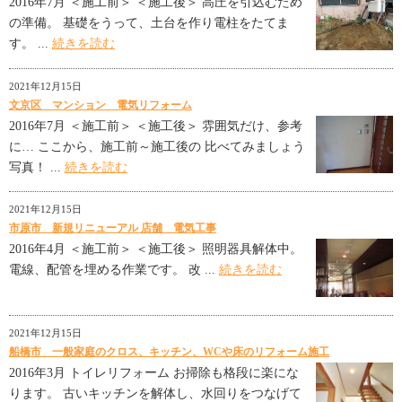
2016年7月 ＜施工前＞ ＜施工後＞ 高圧を引込むため
の準備。 基礎をうって、土台を作り電柱をたてま
す。 ...
続きを読む
2021年12月15日
文京区 マンション 電気リフォーム
2016年7月 ＜施工前＞ ＜施工後＞ 雰囲気だけ、参考
に… ここから、施工前～施工後の 比べてみましょう
写真！ ...
続きを読む
2021年12月15日
市原市 新規リニューアル 店舗 電気工事
2016年4月 ＜施工前＞ ＜施工後＞ 照明器具解体中。
電線、配管を埋める作業です。 改 ...
続きを読む
2021年12月15日
船橋市 一般家庭のクロス、キッチン、WCや床のリフォーム施工
2016年3月 トイレリフォーム お掃除も格段に楽にな
ります。 古いキッチンを解体し、水回りをつなげて