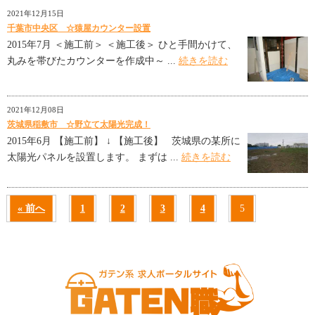
2021年12月15日
千葉市中央区 ☆猿屋カウンター設置
2015年7月 ＜施工前＞ ＜施工後＞ ひと手間かけて、
丸みを帯びたカウンターを作成中～ ...
続きを読む
2021年12月08日
茨城県稲敷市 ☆野立て太陽光完成！
2015年6月 【施工前】 ↓ 【施工後】 茨城県の某所に
太陽光パネルを設置します。 まずは ...
続きを読む
« 前へ
1
2
3
4
5