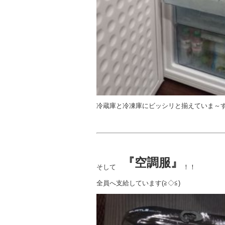
冷蔵庫と冷凍庫にビッシリと揃えていま～
『空調服』
そして
！！
全員へ支給しています(≧◇≦)